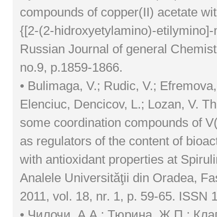
compounds of copper(II) acetate wit
{[2-(2-hidroxyetylamino)-etilymino]-
Russian Journal of general Chemistr
no.9, p.1859-1866.
• Bulimaga, V.; Rudic, V.; Efremova, 
Elenciuc, Dencicov, L.; Lozan, V. The
some coordination compounds of V(I
as regulators of the content of bioa
with antioxidant properties at Spirul
Analele Universităţii din Oradea, Fa
2011, vol. 18, nr. 1, p. 59-65. ISSN
• Чилочи, А.А.; Тюрина, Ж.П.; Клап