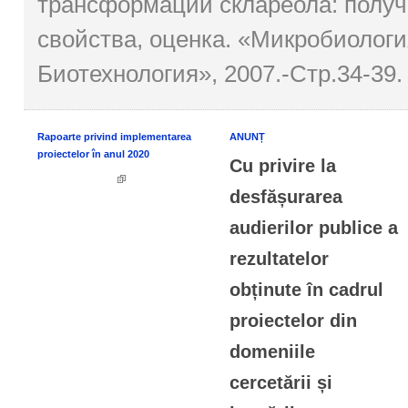
трансформации склареола: получ
свойства, оценка. «Микробиологи
Биотехнология», 2007.-Стр.34-39.
Rapoarte privind implementarea
ANUNȚ
proiectelor în anul 2020
Cu privire la
desfășurarea
audierilor publice a
rezultatelor
obținute în cadrul
proiectelor din
domeniile
cercetării și