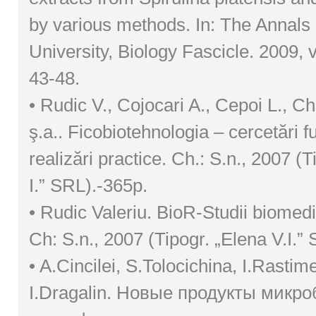
by various methods. In: The Annals
University, Biology Fascicle. 2009, v
43-48.
• Rudic V., Cojocari A., Cepoi L., Chi
ş.a.. Ficobiotehnologia – cercetări 
realizări practice. Ch.: S.n., 2007 (T
I.” SRL).-365p.
• Rudic Valeriu. BioR-Studii biomedic
Ch: S.n., 2007 (Tipogr. „Elena V.I.”
• A.Cincilei, S.Tolocichina, I.Rastim
I.Dragalin. Новые продукты микр