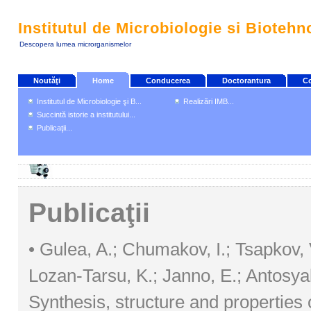
Institutul de Microbiologie si Biotehn
Descopera lumea microrganismelor
Noutăţi
Home
Conducerea
Doctorantura
Co
Institutul de Microbiologie şi B...
Realizări IMB...
Succintă istorie a institutului...
Publicaţii...
Publicaţii
• Gulea, A.; Chumakov, I.; Tsapkov, V
Lozan-Tarsu, K.; Janno, E.; Antosyak
Synthesis, structure and properties 