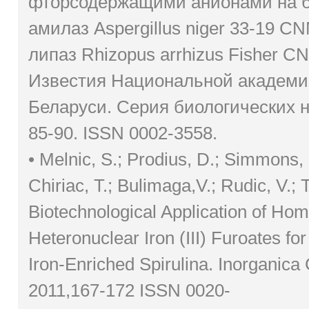
фторсодержащими анионами на б
амилаз Aspergillus niger 33-19 C
липаз Rhizopus arrhizus Fisher C
Известия Национальной академи
Беларуси. Серия биологических на
85-90. ISSN 0002-3558.
• Melnic, S.; Prodius, D.; Simmons, 
Chiriac, T.; Bulimaga,V.; Rudic, V.; 
Biotechnological Application of Ho
Heteronuclear Iron (III) Furoates for
Iron-Enriched Spirulina. Inorganica
2011,167-172 ISSN 0020-