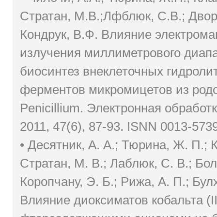
Стратан, М.В.;Лфблюк, С.В.; Дворн
Кондрук, В.Ф. Влияние электрома
излучения миллиметрового диапа
биосинтез внеклеточных гидроли
ферментов микромицетов из родов
Penicillium. Электронная обработ
2011, 47(6), 87-93. ISNN 0013-5739
• Десятник, А. А.; Тюрина, Ж. П.; К
Стратан, М. В.; Лаблюк, С. В.; Боло
Коропчану, Э. Б.; Рижа, А. П.; Булх
Влияние диоксиматов кобальта (III