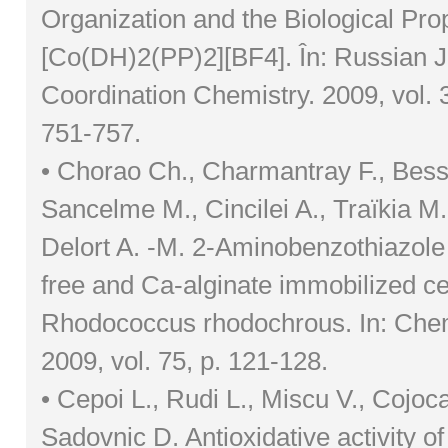
Organization and the Biological Prop
[Co(DH)2(PP)2][BF4]. În: Russian J
Coordination Chemistry. 2009, vol. 35
751-757.
• Chorao Ch., Charmantray F., Bes
Sancelme M., Cincilei A., Traïkia M.
Delort A. -M. 2-Aminobenzothiazole
free and Ca-alginate immobilized cel
Rhodococcus rhodochrous. In: Che
2009, vol. 75, p. 121-128.
• Cepoi L., Rudi L., Miscu V., Cojocar
Sadovnic D. Antioxidative activity of