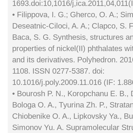
1693.doi:10,1016/j,ica.2011,04,011(I
• Filippova, I. G.; Gherco, O. A.; Sim
Deseatnic-Ciloci, A. A.; Clapco, S. F.;
Baca, S. G. Synthesis, structures an
properties of nickel(II) phthalates w
and its derivatives. Polyhedron. 201
1108. ISSN 0277-5387. doi:
10.1016/j.poly.2009.11.016 (IF: 1.88
• Bourosh P. N., Koropchanu E. B., 
Bologa O. A., Tyurina Zh. P., Stratan
Chiobenike O. A., Lipkovsky Ya., Bul
Simonov Yu. A. Supramolecular Str