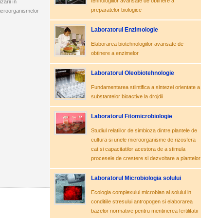
tehnologiilor avansate de obtinere a
zării în
preparatelor biologice
 microorganismelor
Laboratorul Enzimologie
Elaborarea biotehnologiilor avansate de
obtinere a enzimelor
Laboratorul Oleobiotehnologie
Fundamentarea stiintifica a sintezei orientate a
substantelor bioactive la drojdii
Laboratorul Fitomicrobiologie
Studiul relatiilor de simbioza dintre plantele de
cultura si unele microorganisme de rizosfera
cat si capacitatilor acestora de a stimula
procesele de crestere si dezvoltare a plantelor
Laboratorul Microbiologia solului
Ecologia complexului microbian al solului in
conditiile stresului antropogen si elaborarea
bazelor normative pentru mentinerea fertilitatii