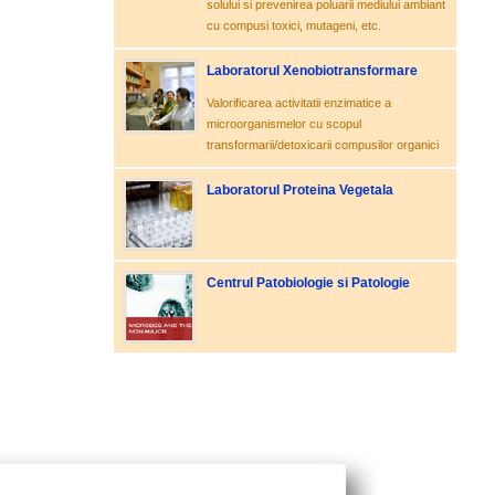
solului si prevenirea poluarii mediului ambiant
cu compusi toxici, mutageni, etc.
Laboratorul Xenobiotransformare
Valorificarea activitatii enzimatice a
microorganismelor cu scopul
transformarii/detoxicarii compusilor organici
Laboratorul Proteina Vegetala
Centrul Patobiologie si Patologie