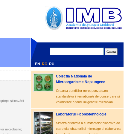
EN
RO
RU
Colectia Nationala de
Microorganisme Nepatogene
Crearea conditiilor corespunzatoare
standardelor internationale de conservare si
tiinţei şi inovării,
valorificare a fondului genetic microbian
Laboratorul Ficobiotehnologie
Sinteza orientata a substantelor bioactive de
catre cianobacterii si microalge si elaborarea
selor microbiene;