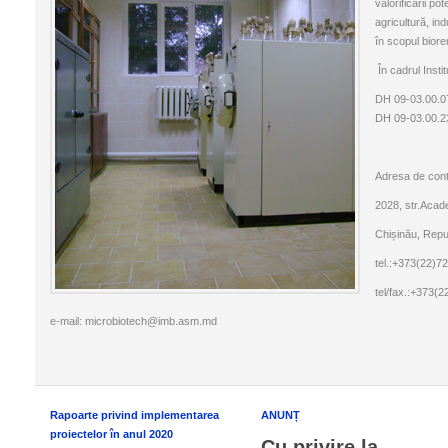
valorificării po
agricultură, ind
în scopul biorem
În cadrul Instit
DH 09-03.00.07
DH 09-03.00.23
Adresa de cont
2028, str.Acade
Chișinău, Repu
tel.:+373(22)7
tel/fax.:+373(2
e-mail: microbiotech@imb.asm.md
Rapoarte privind implementarea
ANUNȚ
proiectelor în anul 2020
Cu privire la