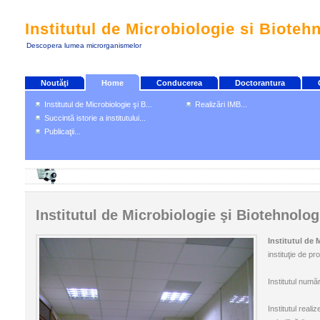
Institutul de Microbiologie si Bioteh
Descopera lumea microrganismelor
Noutăţi
Home
Conducerea
Doctorantura
Institutul de Microbiologie şi B...
Realizări IMB...
Succintă istorie a institutului...
Publicaţii...
Institutul de Microbiologie şi Biotehnolog
Institutul de 
instituţie de pr
Institutul număr
Institutul reali