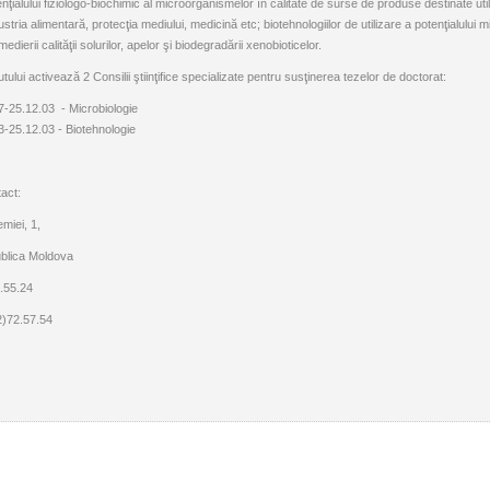
tenţialului fiziologo-biochimic al microorganismelor în calitate de surse de produse destinate utili
ustria alimentară, protecţia mediului, medicină etc; biotehnologiilor de utilizare a potenţialului
edierii calităţii solurilor, apelor şi biodegradării xenobioticelor.
utului activează 2 Consilii ştiinţifice specializate pentru susţinerea tezelor de doctorat:
-25.12.03 - Microbiologie
-25.12.03 - Biotehnologie
act:
miei, 1,
blica Moldova
2.55.24
2)72.57.54