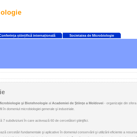
nologie
Conferința științifică internațională
Societatea de Microbiologie
ie
Microbiologie şi Biotehnologie
al
Academiei de Ştiinţe a Moldovei
- organizaţie din sfera ş
ofil în domeniul microbiologiei generale şi industriale.
ă 7 subdiviziuni în care activează 60 de cercetători ştiinţifici.
zează cercetări fundamentale şi aplicative în domeniul conservării şi utilizării eficiente a resur