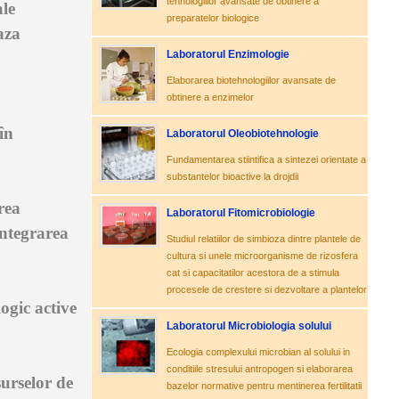
tehnologiilor avansate de obtinere a
ale
preparatelor biologice
aza
Laboratorul Enzimologie
Elaborarea biotehnologiilor avansate de
obtinere a enzimelor
în
Laboratorul Oleobiotehnologie
Fundamentarea stiintifica a sintezei orientate a
substantelor bioactive la drojdii
rea
Laboratorul Fitomicrobiologie
integrarea
Studiul relatiilor de simbioza dintre plantele de
cultura si unele microorganisme de rizosfera
cat si capacitatilor acestora de a stimula
procesele de crestere si dezvoltare a plantelor
ogic active
Laboratorul Microbiologia solului
Ecologia complexului microbian al solului in
conditiile stresului antropogen si elaborarea
surselor de
bazelor normative pentru mentinerea fertilitatii