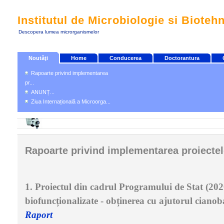
Institutul de Microbiologie si Bioteh
Descopera lumea microrganismelor
Noutăţi
Home
Conducerea
Doctorantura
Rapoarte privind implementarea
pr...
ANUNȚ...
Ziua Internațională a Microorga...
Rapoarte privind implementarea proiectel
1. Proiectul din cadrul Programului de Stat (20
biofuncționalizate - obținerea cu ajutorul cianoba
Raport