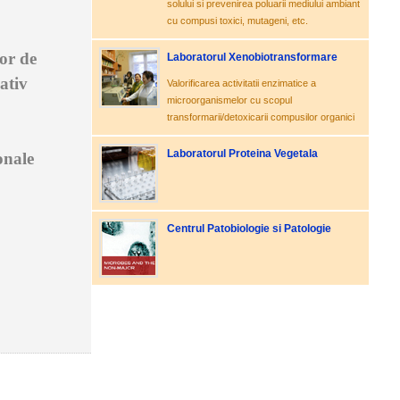
solului si prevenirea poluarii mediului ambiant
cu compusi toxici, mutageni, etc.
or de
Laboratorul Xenobiotransformare
ativ
Valorificarea activitatii enzimatice a
microorganismelor cu scopul
transformarii/detoxicarii compusilor organici
Laboratorul Proteina Vegetala
onale
Centrul Patobiologie si Patologie