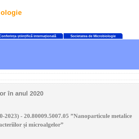
nologie
Conferința științifică internațională
Societatea de Microbiologie
or în anul 2020
20-2023) - 20.80009.5007.05 ”Nanoparticule metalice
cteriilor și microalgelor”